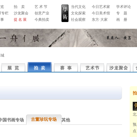
 览
拍 卖
艺 术 节
当代文化
今日艺术家
学术评论
RT专栏
沙龙聚会
创意产业
文化探索
今日美术馆
专 题
 事
提 名 展
今典拍卖
社会观察
东方·大家
画 册
商城
拍
北
古董珍玩专场
中国书画专场
其他
预
点