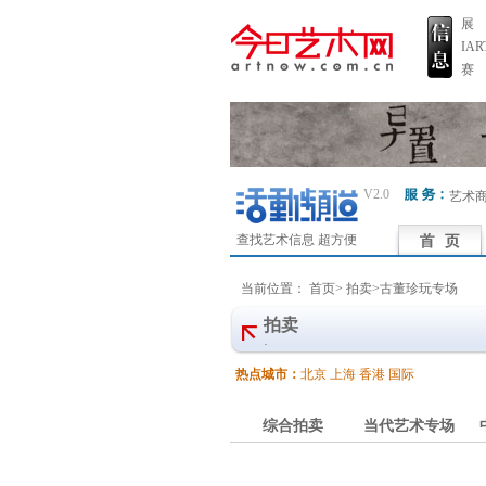
展
IA
赛
V2.0
艺术
查找艺术信息 超方便
当前位置：
首页
>
拍卖>古董珍玩专场
拍卖
·
热点城市：
北京
上海
香港
国际
综合拍卖
当代艺术专场