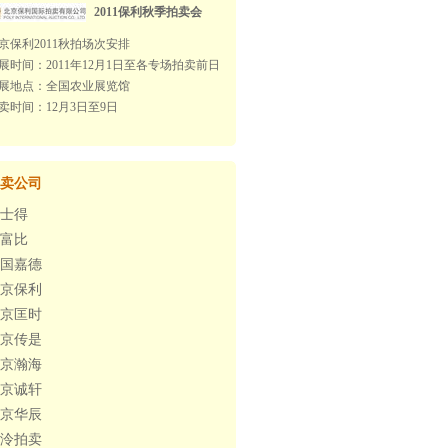
2011保利秋季拍卖会
京保利2011秋拍场次安排
展时间：2011年12月1日至各专场拍卖前日
展地点：全国农业展览馆
卖时间：12月3日至9日
卖公司
士得
富比
国嘉德
京保利
京匡时
京传是
京瀚海
京诚轩
京华辰
泠拍卖