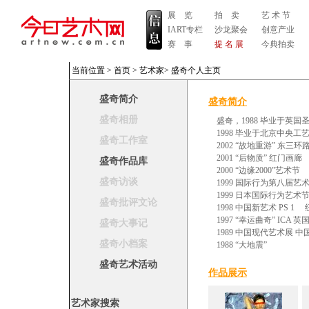
展 览
拍 卖
艺 术 节
IART专栏
沙龙聚会
创意产业
赛 事
提 名 展
今典拍卖
当前位置 >
首页
>
艺术家
>
盛奇个人主页
盛奇简介
盛奇简介
盛奇相册
盛奇，1988 毕业于英
1998 毕业于北京中央
盛奇工作室
2002 “故地重游” 东三
2001 “后物质” 红门画
盛奇作品库
2000 “边缘2000”艺术
盛奇访谈
1999 国际行为第八届艺
1999 日本国际行为艺术
盛奇批评文论
1998 中国新艺术 PS 1
1997 “幸运曲奇” IC
盛奇大事记
1989 中国现代艺术展 
盛奇小档案
1988 “大地震”
盛奇艺术活动
作品展示
艺术家搜索