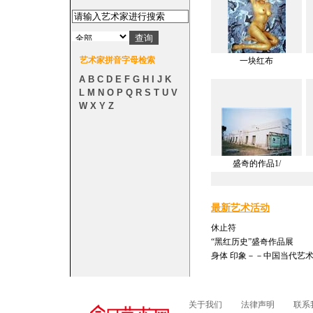
艺术家拼音字母检索
一块红布
A
B
C
D
E
F
G
H
I
J
K
L
M
N
O
P
Q
R
S
T
U
V
W
X
Y
Z
盛奇的作品1/
最新艺术活动
休止符
“黑红历史”盛奇作品展
身体 印象－－中国当代艺
关于我们
法律声明
联系