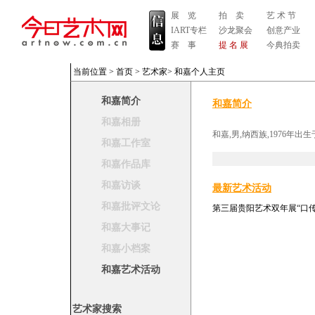
展 览
拍 卖
艺 术 节
IART专栏
沙龙聚会
创意产业
赛 事
提 名 展
今典拍卖
当前位置 >
首页
>
艺术家
>
和嘉个人主页
和嘉简介
和嘉简介
和嘉相册
和嘉,男,纳西族,1976年
和嘉工作室
和嘉作品库
和嘉访谈
最新艺术活动
和嘉批评文论
第三届贵阳艺术双年展“口
和嘉大事记
和嘉小档案
和嘉艺术活动
艺术家搜索