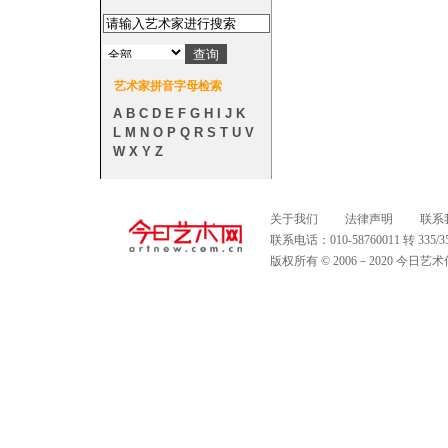
艺术家拼音字母检索
A
B
C
D
E
F
G
H
I
J
K
L
M
N
O
P
Q
R
S
T
U
V
W
X
Y
Z
关于我们
法律声明
联系
联系电话：010-58760011 转 335
版权所有 © 2006－2020 今日艺