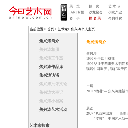
展 览
拍 卖
艺 术 节
IART专栏
沙龙聚会
创意产业
赛 事
提 名 展
今典拍卖
当前位置 >
首页
>
艺术家
>
焦兴涛个人主页
焦兴涛简介
焦兴涛简介
焦兴涛相册
焦兴涛
焦兴涛工作室
1970 生于四川成都
1996 毕业于四川美术学院
焦兴涛作品库
现居中国重庆，现任教于四
焦兴涛访谈
焦兴涛批评文论
个展
2007 “物语”— 焦兴涛
焦兴涛大事记
焦兴涛小档案
展览
焦兴涛艺术活动
2007 “从西南出发——西南
“浮游” —中国
艺术家搜索