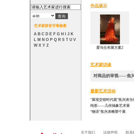
作品展示
艺术家拼音字母检索
A
B
C
D
E
F
G
H
I
J
K
L
M
N
O
P
Q
R
S
T
U
V
W
X
Y
Z
爱马仕布展方案2
艺术家访谈
对商品的审视——焦兴涛访谈(
最新艺术活动
“展现交错时代观”焦兴涛当
纯形——几何抽象艺术展
“物语”焦兴涛雕塑个展
关于我们
法律声明
联系