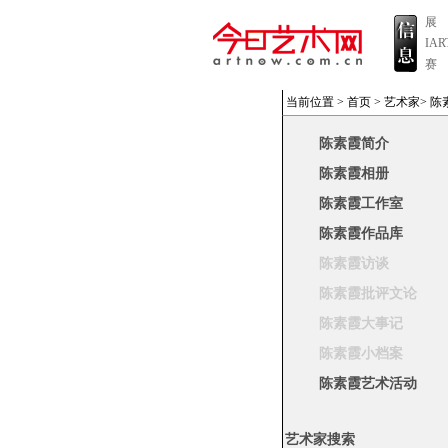
展
IA
赛
当前位置 >
首页
>
艺术家
>
陈
陈素霞简介
陈素霞相册
陈素霞工作室
陈素霞作品库
陈素霞访谈
陈素霞批评文论
陈素霞大事记
陈素霞小档案
陈素霞艺术活动
艺术家搜索