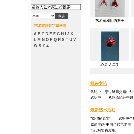
艺术家和他的妻子
艺术家拼音字母检索
A
B
C
D
E
F
G
H
I
J
K
L
M
N
O
P
Q
R
S
T
U
V
W
X
Y
Z
心灵 之二/1.
批评文论
武明中：穿过觥筹交错中红
武明中——从悖论陷井中逃
最新艺术活动
“虚假的真实”——武明中个
威诺里萨·中国当代艺术展
当代写实再发现