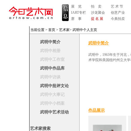
展 览
拍 卖
艺 术 节
IART专栏
沙龙聚会
创意产业
赛 事
提 名 展
今典拍卖
当前位置 >
首页
>
艺术家
>
武明中个人主页
武明中简介
武明中简介
武明中相册
武明中，1963年生于河
武明中工作室
术学院和美国纽约州立大学
武明中作品库
武明中访谈
武明中批评文论
武明中大事记
武明中小档案
作品展示
武明中艺术活动
艺术家搜索