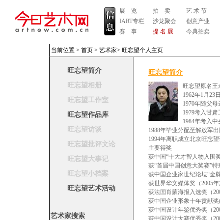
展 览
拍 卖
艺 术 节
IART专栏
沙龙聚会
创意产业
赛 事
提 名 展
今典拍卖
当前位置 >
首页
>
艺术家
>
旺忘望个人主页
旺忘望简介
旺忘望简介
旺忘望相册
旺忘望原名王
1962年1月
旺忘望工作室
1970年随父
1979考入
旺忘望作品库
1984年考入
旺忘望访谈
1988年毕业分配至解放军
1994年离职成立北京旺忘
旺忘望批评文论
主要得奖
获中国“十大才智人物入围奖”
旺忘望大事记
获“首届中国创意大奖赛”特别
旺忘望小档案
获中国企业家世纪论坛“金牌
获世界华文媒体奖（2005
旺忘望艺术活动
获法国肖蒙海报入选奖（200
获中国企业形象十年贡献奖(20
获中国设计年鉴优秀奖（20
艺术家搜索
获中国设计大赛优秀奖（20