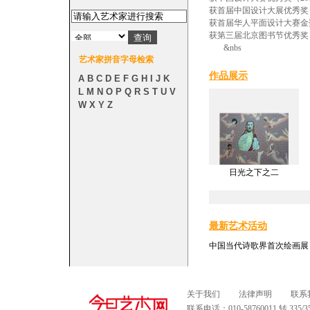
获首届中国设计大展优秀奖（
获首届华人平面设计大赛金奖
获第三届北京图书节优秀奖（
&nbs
艺术家拼音字母检索
作品展示
A
B
C
D
E
F
G
H
I
J
K
L
M
N
O
P
Q
R
S
T
U
V
W
X
Y
Z
日光之下之二
最新艺术活动
中国当代诗歌界首次绘画展
关于我们
法律声明
联系
联系电话：010-58760011 转 335