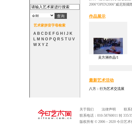
2006“OPEN2006”威
作品展示
艺术家拼音字母检索
A
B
C
D
E
F
G
H
I
J
K
L
M
N
O
P
Q
R
S
T
U
V
W
X
Y
Z
吴方洲作品/1
最新艺术活动
八方：行为艺术交流展
关于我们
法律声明
联系
联系电话：010-58760011 转 335
版权所有 © 2006－2020 今日艺