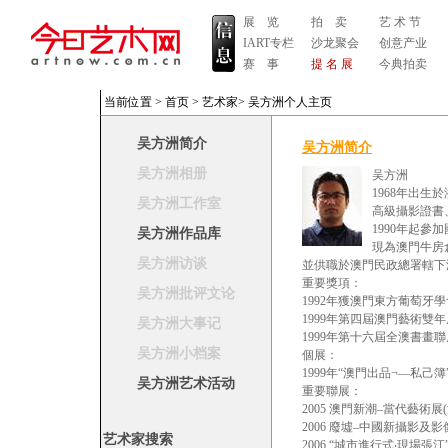
展 览
拍 卖
艺 术 节
IART专栏
沙龙聚会
创意产业
赛 事
提 名 展
今典拍卖
当前位置 >
首页
>
艺术家
>
吴方洲个人主页
吴方洲简介
吴方洲简介
吴方洲相册
吴方洲
1968年出
吴方洲工作室
高級攝影證書
1990年起
吴方洲作品库
現為澳門牛房
吴方洲访谈
並供職於澳門民政總署轄下
重要獎項：
吴方洲批评文论
1992年獲澳門東方葡萄牙
1999年第四屆澳門藝術雙
吴方洲大事记
1999年第十六屆全澳書畫
吴方洲小档案
個展：
1999年“澳門出品¬—私
吴方洲艺术活动
重要聯展：
2005 澳門新潮–當代藝術展
2006 廢墟–中國新攝影及影
艺术家搜索
2006 “城市進行式‧現場張