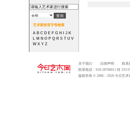
艺术家拼音字母检索
A
B
C
D
E
F
G
H
I
J
K
L
M
N
O
P
Q
R
S
T
U
V
W
X
Y
Z
关于我们
法律声明
联系
联系电话：010-58760011 转 335
版权所有 © 2006－2020 今日艺