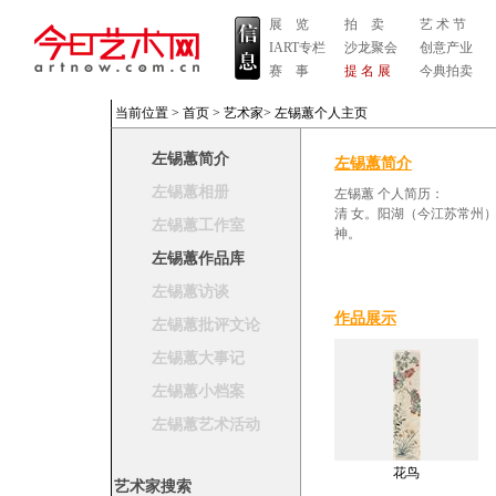
展 览
拍 卖
艺 术 节
IART专栏
沙龙聚会
创意产业
赛 事
提 名 展
今典拍卖
当前位置 >
首页
>
艺术家
>
左锡蕙个人主页
左锡蕙简介
左锡蕙简介
左锡蕙相册
左锡蕙 个人简历：
清 女。阳湖（今江苏常州
左锡蕙工作室
神。
左锡蕙作品库
左锡蕙访谈
作品展示
左锡蕙批评文论
左锡蕙大事记
左锡蕙小档案
左锡蕙艺术活动
花鸟
艺术家搜索