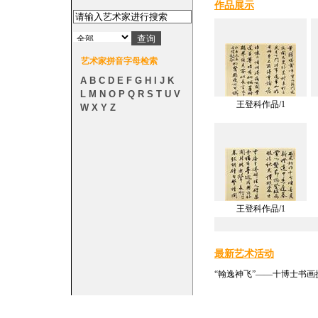
作品展示
艺术家拼音字母检索
A
B
C
D
E
F
G
H
I
J
K
L
M
N
O
P
Q
R
S
T
U
V
王登科作品/1
W
X
Y
Z
王登科作品/1
最新艺术活动
“翰逸神飞”——十博士书画