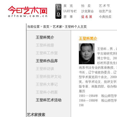
展 览
拍 卖
艺 术 节
IART专栏
沙龙聚会
创意产业
赛 事
提 名 展
今典拍卖
当前位置 >
首页
>
艺术家
>
王登科个人主页
王登科简介
王登科简介
王登科相册
王登科，男，
王登科工作室
学古籍研究所
博士学位。2
王登科作品库
杉村邦彦先生
画系书法专业的客座教授。
王登科访谈
书长，辽宁省政协委员，辽
王登科批评文论
型学术展览四十余次。200
奖。有学术论文、批评文学
王登科大事记
版专著、画集四部。创办鞍
履历
王登科小档案
1981~~1984年 鞍山师
王登科艺术活动
1984~~1988年 鞍山师
198
艺术家搜索