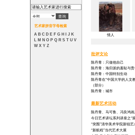
艺术家拼音字母检索
A
B
C
D
E
F
G
H
I
J
K
情人
L
M
N
O
P
Q
R
S
T
U
V
W
X
Y
Z
批评文论
陈丹青：只做他自己
陈丹青：海归派的羞耻与责
陈丹青：中国特别生动
陈丹青在“中国大学的人文
（部分）
陈丹青：城市
最新艺术活动
陈丹青、马可鲁、冯良鸿画
今日艺术讲坛系列讲座之“观
“突围”清华美术学院新锐艺
“新航程”当代艺术大展