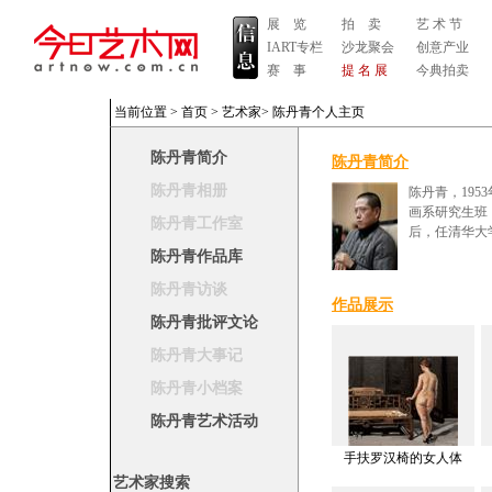
展 览
拍 卖
艺 术 节
IART专栏
沙龙聚会
创意产业
赛 事
提 名 展
今典拍卖
当前位置 >
首页
>
艺术家
>
陈丹青个人主页
陈丹青简介
陈丹青简介
陈丹青相册
陈丹青，195
画系研究生班
陈丹青工作室
后，任清华大
陈丹青作品库
陈丹青访谈
作品展示
陈丹青批评文论
陈丹青大事记
陈丹青小档案
陈丹青艺术活动
手扶罗汉椅的女人体
艺术家搜索