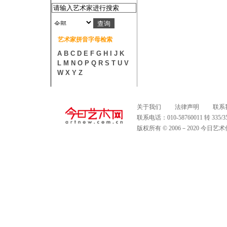
艺术家拼音字母检索
A
B
C
D
E
F
G
H
I
J
K
L
M
N
O
P
Q
R
S
T
U
V
W
X
Y
Z
关于我们
法律声明
联系
联系电话：010-58760011 转 335
版权所有 © 2006－2020 今日艺