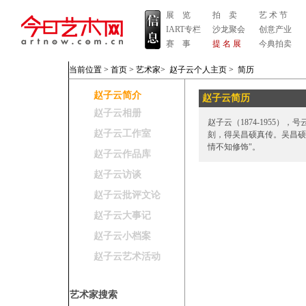
展 览
拍 卖
艺 术 节
IART专栏
沙龙聚会
创意产业
赛 事
提 名 展
今典拍卖
当前位置 >
首页
>
艺术家
>
赵子云个人主页
>
简历
赵子云简介
赵子云简历
赵子云相册
赵子云（1874-1955
赵子云工作室
刻，得吴昌硕真传。吴昌硕
情不知修饰"。
赵子云作品库
赵子云访谈
赵子云批评文论
赵子云大事记
赵子云小档案
赵子云艺术活动
艺术家搜索