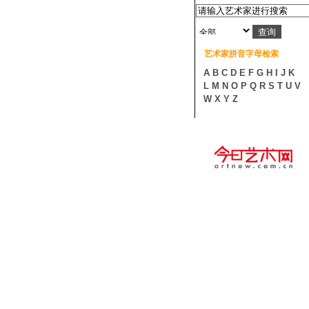
艺术家拼音字母检索
A
B
C
D
E
F
G
H
I
J
K
L
M
N
O
P
Q
R
S
T
U
V
W
X
Y
Z