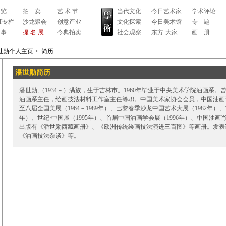
 览
拍 卖
艺 术 节
当代文化
今日艺术家
学术评论
RT专栏
沙龙聚会
创意产业
文化探索
今日美术馆
专 题
 事
提 名 展
今典拍卖
社会观察
东方·大家
画 册
世勋个人主页
>
简历
潘世勋简历
潘世勋,（1934－）满族，生于吉林市。1960年毕业于中央美术学院油画系
油画系主任，绘画技法材料工作室主任等职。中国美术家协会会员，中国油画
至八届全国美展（1964－1989年）、巴黎春季沙龙中国艺术大展（1982年）、
年）、世纪·中国展（1995年）、首届中国油画学会展（1996年）、中国油画
出版有《潘世勋西藏画册》、《欧洲传统绘画技法演进三百图》等画册。发表
《油画技法杂谈》等。