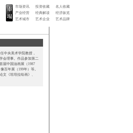
市场资讯
投资收藏
名人收藏
产业经营
经典解读
经济纵览
艺术城市
艺术企业
艺术品牌
。曾任中央美术学院教授，
学会理事。作品参加第二
首届中国油画展（1987
肖像百年展（199年）等。
论文《坦培拉绘画》、