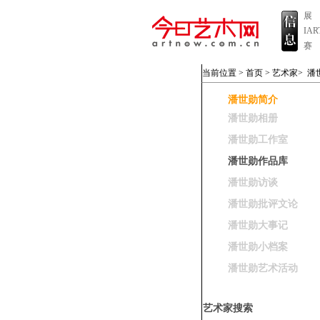
展
IA
赛
当前位置 >
首页
>
艺术家
>
潘
潘世勋简介
潘世勋相册
潘世勋工作室
潘世勋作品库
潘世勋访谈
潘世勋批评文论
潘世勋大事记
潘世勋小档案
潘世勋艺术活动
艺术家搜索