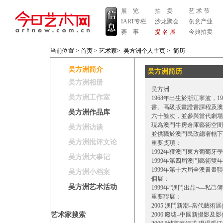
展 览
拍 卖
艺 术 节
IART专栏
沙龙聚会
创意产业
赛 事
提 名 展
今典拍卖
当前位置 >
首页
>
艺术家
>
吴方洲个人主页
>
简历
吴方洲简介
吴方洲简历
吴方洲相册
吴方洲
吴方洲工作室
1968年出生於浙江寧波，
書、高級版畫證書課程及澳
吴方洲作品库
六十餘次，並參與當代劇場
現為澳門牛房倉庫藝術空間展
吴方洲访谈
並供職於澳門民政總署轄下
吴方洲批评文论
重要獎項：
1992年獲澳門東方葡萄
吴方洲大事记
1999年第四屆澳門藝術雙
1999年第十六屆全澳書畫
吴方洲小档案
個展：
吴方洲艺术活动
1999年“澳門出品¬—私
重要聯展：
2005 澳門新潮–當代藝術
艺术家搜索
2006 廢墟–中國新攝影及影