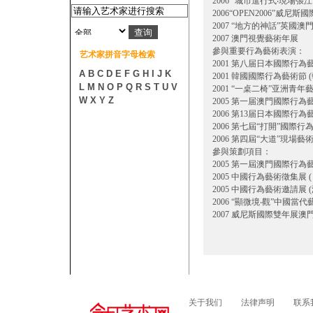
2006 “城市進行式‧現場張
2006“OPEN2006”威
2007 “地方的神話”英國
2007 澳門視覺藝術年展
參與重要行為藝術表演：
艺术家拼音字母检索
2001 第八届日本國際行
A
B
C
D
E
F
G
H
I
J
K
2001 韓國國際行為藝術節 (韓
L
M
N
O
P
Q
R
S
T
U
V
2001 “一桌二椅”亚洲
W
X
Y
Z
2005 第一届澳門國際行為藝
2006 第13届日本國際行
2006 第七屆“打開”國際行
2006 第四屆“大道”現場藝術
參與策劃項目：
2005 第一屆澳門國際行為藝術
2005 中國行為藝術徵集展 
2005 中國行為藝術邀請展 
2006 “顯微境‧觀”中國當
2007 威尼斯國際雙年展澳
关于我们
法律声明
联系