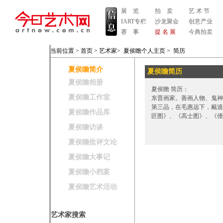
展 览
拍 卖
艺 术 节
IART专栏
沙龙聚会
创意产业
赛 事
提 名 展
今典拍卖
当前位置 >
首页
>
艺术家
>
夏侯瞻个人主页
>
简历
夏侯瞻简介
夏侯瞻简历
夏侯瞻相册
夏侯瞻 简历：
夏侯瞻工作室
东晋画家。善画人物、鬼神
第三品，在毛惠远下，戴逵
夏侯瞻作品库
匠图》、《高士图》、《倕
夏侯瞻访谈
夏侯瞻批评文论
夏侯瞻大事记
夏侯瞻小档案
夏侯瞻艺术活动
艺术家搜索