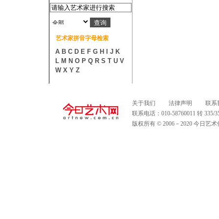
艺术家拼音字母检索
A
B
C
D
E
F
G
H
I
J
K
L
M
N
O
P
Q
R
S
T
U
V
W
X
Y
Z
关于我们
法律声明
联系
联系电话：010-58760011 转 335
版权所有 © 2006－2020 今日艺