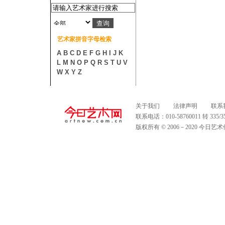
艺术家拼音字母检索
A
B
C
D
E
F
G
H
I
J
K
L
M
N
O
P
Q
R
S
T
U
V
W
X
Y
Z
关于我们
法律声明
联系
联系电话：010-58760011 转 335
版权所有 © 2006－2020 今日艺