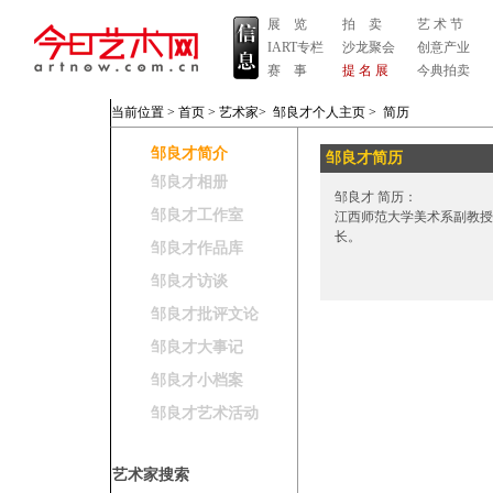
展 览
拍 卖
艺 术 节
IART专栏
沙龙聚会
创意产业
赛 事
提 名 展
今典拍卖
当前位置 >
首页
>
艺术家
>
邹良才个人主页
>
简历
邹良才简介
邹良才简历
邹良才相册
邹良才 简历：
邹良才工作室
江西师范大学美术系副教授
长。
邹良才作品库
邹良才访谈
邹良才批评文论
邹良才大事记
邹良才小档案
邹良才艺术活动
艺术家搜索