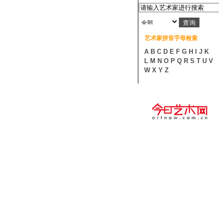
艺术家拼音字母检索
A
B
C
D
E
F
G
H
I
J
K
L
M
N
O
P
Q
R
S
T
U
V
W
X
Y
Z