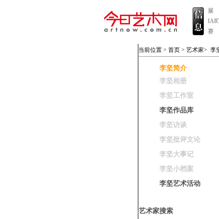
展
IA
赛
当前位置 >
首页
>
艺术家
>
李
李坚简介
李坚相册
李坚工作室
李坚作品库
李坚访谈
李坚批评文论
李坚大事记
李坚小档案
李坚艺术活动
艺术家搜索