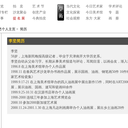
 览
拍 卖
艺 术 节
当代文化
今日艺术家
学术评论
RT专栏
沙龙聚会
创意产业
文化探索
今日美术馆
专 题
 事
提 名 展
今典拍卖
社会观察
东方·大家
画 册
坚个人主页
>
简历
李坚简历
李坚
59岁，上海新民晚报高级记者，毕业于天津南开大学历史系。
李坚自幼从父命习字。长期从事美术报道与评论，耳闻目濡，以画会友，渐入
1996.8 在上海美术馆举办个人作品展
1998.11 在春风艺术沙龙举办书画作品展，展示国画、油画、钢笔画50件 1
家艺术绘瓷集》
1999.9.17-21 在上海美术馆举办的四人油画展中展出新作15件，同时在ART2
展，展示油画、国画、速写和瓷画60余件
1999.9.25-10.31 在汉源书店举办个人油画展
1998-2000 连续三年参加上海艺术博览会
2000.10 参加2000新加坡艺术展
2000.11.24-2001.1.30 在上海凡达利画廊举办个人油画展，展出乡土油画28件