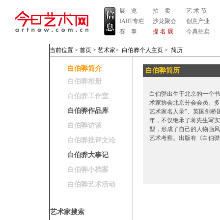
展 览
拍 卖
艺 术 节
IART专栏
沙龙聚会
创意产业
赛 事
提 名 展
今典拍卖
当前位置 >
首页
>
艺术家
>
白伯骅个人主页
>
简历
白伯骅简介
白伯骅简历
白伯骅相册
白伯骅出生于北京的一个书
白伯骅工作室
术家协会北京分会会员。多
白伯骅作品库
艺术家名人录”、英国剑桥
年，不仅继承了蒋先生写实
白伯骅访谈
型，形成了自己的人物画风
艺术考察。出版有《白伯骅
白伯骅批评文论
白伯骅大事记
白伯骅小档案
白伯骅艺术活动
艺术家搜索