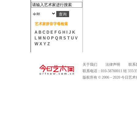
艺术家拼音字母检索
A
B
C
D
E
F
G
H
I
J
K
L
M
N
O
P
Q
R
S
T
U
V
W
X
Y
Z
关于我们
法律声明
联系
联系电话：010-58760011 转 335
版权所有 © 2006－2020 今日艺