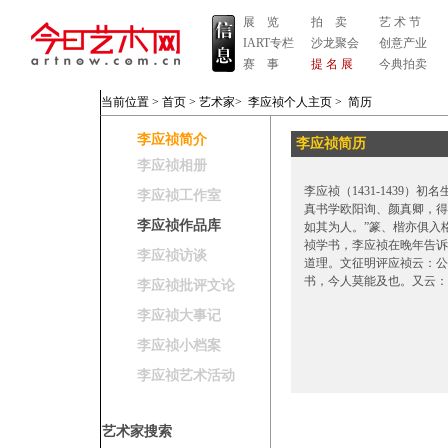
展 览
拍 卖
艺 术 节
IART专栏
沙龙聚会
创意产业
赛 事
提 名 展
今典拍卖
当前位置 >
首页
>
艺术家
>
李应祯个人主页
>
简历
李应祯简介
李应祯简历
李应祯相册
李应祯（1431-1439）
李应祯工作室
真书学欧阳询、颜真卿，得
李应祯作品库
如其为人。”篆、楷亦俱入
祯学书，李应祯在晚年告诉
李应祯访谈
道理。文征明评应祯云：公
书，今人莫能及也。又云：
李应祯批评文论
李应祯大事记
李应祯小档案
李应祯艺术活动
艺术家搜索