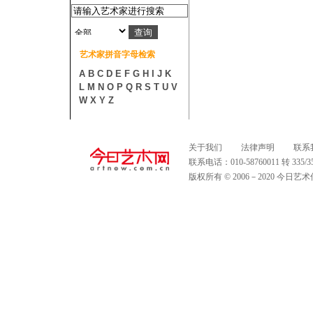
艺术家拼音字母检索
A
B
C
D
E
F
G
H
I
J
K
L
M
N
O
P
Q
R
S
T
U
V
W
X
Y
Z
关于我们
法律声明
联系
联系电话：010-58760011 转 335
版权所有 © 2006－2020 今日艺