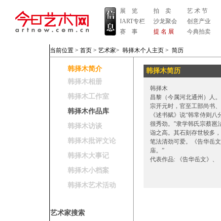
展 览
拍 卖
艺 术 节
IART专栏
沙龙聚会
创意产业
赛 事
提 名 展
今典拍卖
当前位置 >
首页
>
艺术家
>
韩择木个人主页
>
简历
韩择木简介
韩择木简历
韩择木相册
韩择木
韩择木工作室
昌黎（今属河北通州）人。
宗开元时，官至工部尚书、
韩择木作品库
《述书赋》说“韩常侍则八
很秀劲。”隶学韩氏宗蔡邕
韩择木访谈
诣之高。其石刻存世较多，
韩择木批评文论
笔法清劲可爱。《告华岳文
庙。”
韩择木大事记
代表作品: 《告华岳文》
韩择木小档案
韩择木艺术活动
艺术家搜索