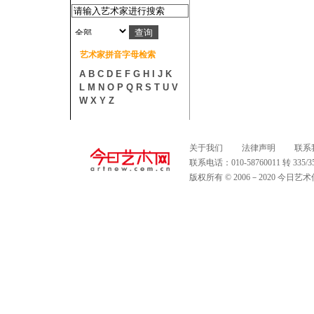
艺术家拼音字母检索
A
B
C
D
E
F
G
H
I
J
K
L
M
N
O
P
Q
R
S
T
U
V
W
X
Y
Z
关于我们
法律声明
联系
联系电话：010-58760011 转 335
版权所有 © 2006－2020 今日艺