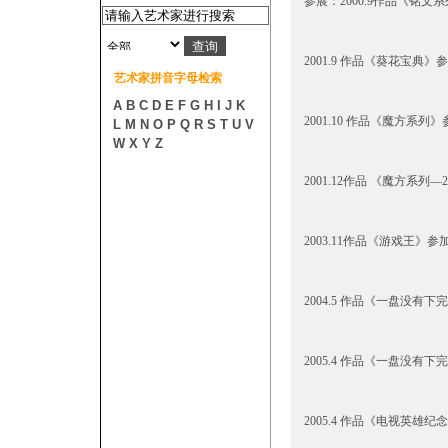
参展：2000.9作品《铭
2001.9 作品《葵花宝典
艺术家拼音字母检索
A
B
C
D
E
F
G
H
I
J
K
2001.10 作品《魔方
L
M
N
O
P
Q
R
S
T
U
V
W
X
Y
Z
2001.12作品 《魔方
2003.11作品《游戏王》参
2004.5 作品《一盘没有下
2005.4 作品《一盘没有
2005.4 作品《电视英雄