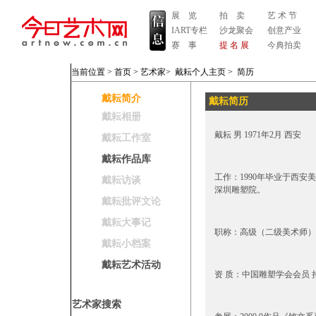
展 览
拍 卖
艺 术 节
IART专栏
沙龙聚会
创意产业
赛 事
提 名 展
今典拍卖
当前位置 >
首页
>
艺术家
>
戴耘个人主页
>
简历
戴耘简介
戴耘简历
戴耘相册
戴耘 男 1971年2月 西安
戴耘工作室
戴耘作品库
工作：1990年毕业于西安
戴耘访谈
深圳雕塑院。
戴耘批评文论
戴耘大事记
职称：高级（二级美术师）
戴耘小档案
戴耘艺术活动
资 质：中国雕塑学会会员
艺术家搜索