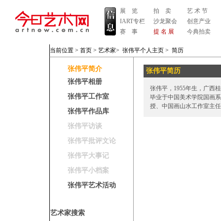
展 览
拍 卖
艺 术 节
IART专栏
沙龙聚会
创意产业
赛 事
提 名 展
今典拍卖
当前位置 >
首页
>
艺术家
>
张伟平个人主页
>
简历
张伟平简介
张伟平简历
张伟平相册
张伟平，1955年生，广西
张伟平工作室
毕业于中国美术学院国画系
授、中国画山水工作室主任
张伟平作品库
张伟平访谈
张伟平批评文论
张伟平大事记
张伟平小档案
张伟平艺术活动
艺术家搜索