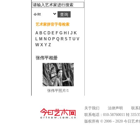
艺术家拼音字母检索
A
B
C
D
E
F
G
H
I
J
K
L
M
N
O
P
Q
R
S
T
U
V
W
X
Y
Z
张伟平相册
张伟平照片/1
关于我们
法律声明
联系
联系电话：010-58760011 转 335
版权所有 © 2006－2020 今日艺