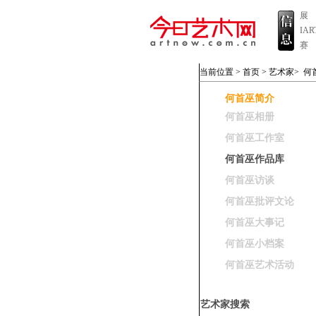
展
IA
赛
当前位置 >
首页
>
艺术家
>
何
何首巫简介
何首巫相册
何首巫工作室
何首巫作品库
何首巫访谈
何首巫批评文论
何首巫大事记
何首巫小档案
何首巫艺术活动
艺术家搜索