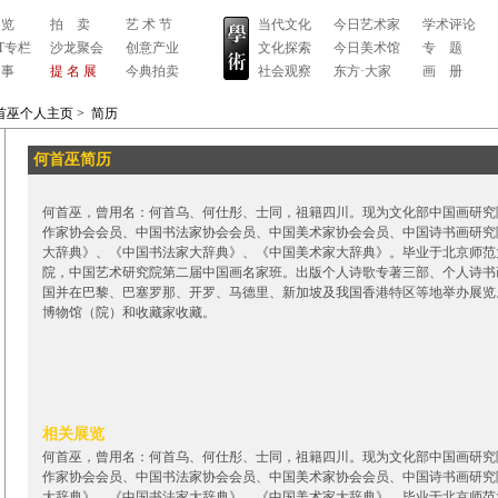
 览
拍 卖
艺 术 节
当代文化
今日艺术家
学术评论
RT专栏
沙龙聚会
创意产业
文化探索
今日美术馆
专 题
 事
提 名 展
今典拍卖
社会观察
东方·大家
画 册
首巫个人主页
>
简历
何首巫简历
何首巫，曾用名：何首乌、何仕彤、士同，祖籍四川。现为文化部中国画研究
作家协会会员、中国书法家协会会员、中国美术家协会会员、中国诗书画研究
大辞典》、《中国书法家大辞典》、《中国美术家大辞典》。毕业于北京师范
院，中国艺术研究院第二届中国画名家班。出版个人诗歌专著三部、个人诗书
国并在巴黎、巴塞罗那、开罗、马德里、新加坡及我国香港特区等地举办展览
博物馆（院）和收藏家收藏。
相关展览
何首巫，曾用名：何首乌、何仕彤、士同，祖籍四川。现为文化部中国画研究
作家协会会员、中国书法家协会会员、中国美术家协会会员、中国诗书画研究
大辞典》、《中国书法家大辞典》、《中国美术家大辞典》。毕业于北京师范