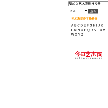
艺术家拼音字母检索
A
B
C
D
E
F
G
H
I
J
K
L
M
N
O
P
Q
R
S
T
U
V
W
X
Y
Z