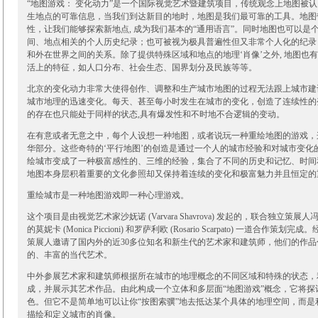
“地图游戏： 变化动力”是一个国际视觉艺术暨建筑项目，传统观念上地图被
生地点的可靠信息，当我们到达新目的地时，地图是我们最可靠的工具。地图
性，让我们能够探索新地点, 成为我们基本的“通用语言”。同时地图也可以是个
间、地点相关的个人历史纪录；也可被视为极具普遍性但又非常个人化的纪录，
和外在世界之间的关系。除了提供特殊区域和地点的地理‘肖像’之外, 地图也有
活上的特征，如人口分布、社会生态、国界划分及民族等等。
北京的变化动力非常大使得创作、调整和生产城市地图的过程无法跟上城市建设爆炸
城市地理的迅速变化。每天、甚至每小时发生在城市的变化，创造了连续性的
的存在也只能处于同样的状态,具有爆发性和不时地不合逻辑的变动。
在有意或者无意之中，每个人设想一种地图，或者说玩一种重绘地图的游戏，
华部分。这些奇特的‘平行地图’的创造是通过一个人的城市经验和对城市变化
绘城市变成了一种极富感性的、三维的经验，集合了不同的历史和记忆、时间
地图本身层积着重要的文化参照却又保持着连续的变化和极富魅力并且恒定的
重绘城市是一种地图游戏即一种心理游戏。
这个项目是由视觉艺术家沙妩诺 (Varvara Shavrova) 发起的，联合独立策
的莫妮卡 (Monica Piccioni) 和罗萨利欧 (Rosario Scarpato) 一道合作
策展人邀请了国内外的近30多位知名和新生代的艺术家和建筑师，他们的作
的、丰富的当代艺术。
中外参展艺术家和建筑师根据所在城市的地理概念的不同区域和特殊的状态，
成，并展示其艺术作品。由此构成一个立体和多层面“地图游戏”概念，它将探
色。但它不是简单地可以让你“按图索骥”地去抵达某个具体的地理空间，而是
描绘和定义城市的肖像。