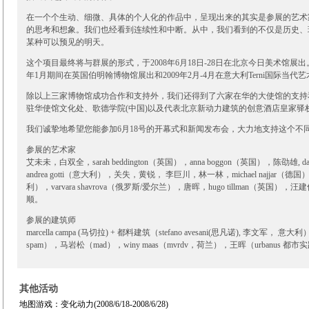
在一个个生动、细微、具体的个人化的作品中，呈现出来的其实是参展的艺术
的思考和想象。我们也经看到连续性和中断。从中，我们看到的不仅是历史、
某种可以预见的明天。
这个项目最终将与群展的形式，于2008年6月18日-28日在北京今日美术馆展出。并将
年1月期间在英国伯明翰博物馆展出和2009年2月-4月在意大利Terni国际当代艺术
除以上三家博物馆成功合作和支持外，我们还得到了六家在华的大使馆的支持
驻华使馆文化处、歌德学院(中国)以及代表北京新动力建筑的创意酒店皇家驿
我们诚挚地希望您能参加6月18号的开幕式和新闻发布会，大力地支持这个不
参展的艺术家
艾未未，白双全，sarah beddington（英国），anna boggon（英国），陈劭雄, davi
andrea gotti（意大利），关失，黄锐， 李巨川，林一林，michael najjar（德国），p
利），varvara shavrova（俄罗斯/爱尔兰），唐晖，hugo tillman（英国
顺。
参展的建筑师
marcella campa (马切拉) + 都料建筑（stefano avesani(思凡诺), 李文军， 
spam），马岩松（mad），winy maas（mvrdv，荷兰），王晖（urbanus 都市
其他活动
地图游戏：变化动力(2008/6/18-2008/6/28)