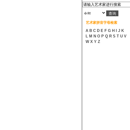
艺术家拼音字母检索
A
B
C
D
E
F
G
H
I
J
K
L
M
N
O
P
Q
R
S
T
U
V
W
X
Y
Z