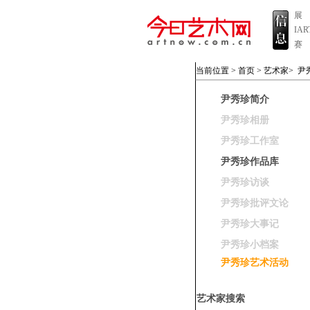
展
IA
赛
当前位置 >
首页
>
艺术家
>
尹
尹秀珍简介
尹秀珍相册
尹秀珍工作室
尹秀珍作品库
尹秀珍访谈
尹秀珍批评文论
尹秀珍大事记
尹秀珍小档案
尹秀珍艺术活动
艺术家搜索