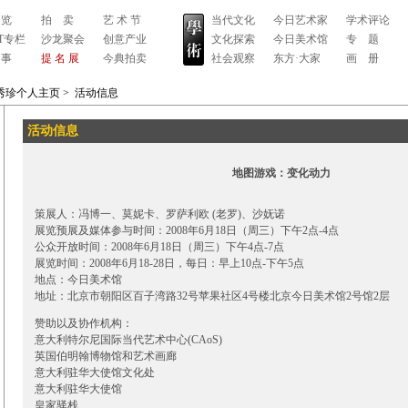
 览
拍 卖
艺 术 节
当代文化
今日艺术家
学术评论
RT专栏
沙龙聚会
创意产业
文化探索
今日美术馆
专 题
 事
提 名 展
今典拍卖
社会观察
东方·大家
画 册
秀珍个人主页
>
活动信息
活动信息
地图游戏：变化动力
策展人：冯博一、莫妮卡、罗萨利欧 (老罗)、沙妩诺
展览预展及媒体参与时间：2008年6月18日（周三）下午2点-4点
公众开放时间：2008年6月18日（周三）下午4点-7点
展览时间：2008年6月18-28日，每日：早上10点-下午5点
地点：今日美术馆
地址：北京市朝阳区百子湾路32号苹果社区4号楼北京今日美术馆2号馆2层
赞助以及协作机构：
意大利特尔尼国际当代艺术中心(CAoS)
英国伯明翰博物馆和艺术画廊
意大利驻华大使馆文化处
意大利驻华大使馆
皇家驿栈