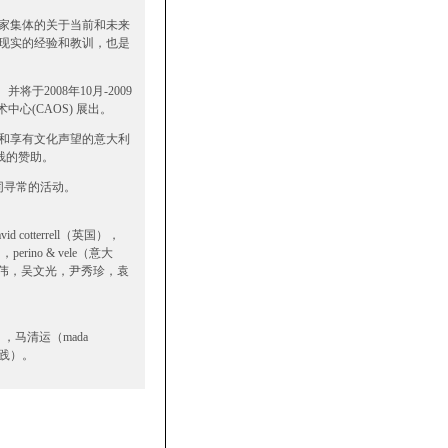
家集体的关于当前和未来
现实的经验和教训，也是
于2008年10月-2009
中心(CAOS) 展出。
和享有文化声望的意大利
栈的赞助。
同寻常的活动。
d cotterrell（英国），
erino & vele（意大
），汪建伟，吴文光，尹秀珍，袁
意大利），马清运（mada
实践）。