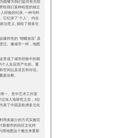
认为能够为我们提供有关陌
带给我们某种程度的独立
人经验的纪录, 一种与时
它纪录了‘个人’、内在
政治意义, 描绘了很多生
性的 ‘蝴蝶效应'' 及
变迁。像城市一样，地图
这变成了城市经验中的精
的个人反应而产生的。重
和空间以及语言和对话。
重新诠释。
展人冯博一、意中艺术工作室
策划完成。经过深入地研究之后，4位
品代表了中国及欧洲多元化
利用多媒介的方式实施完
讨新都市的街区文化特
利用地图这个概念来重新