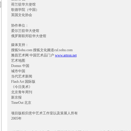
荷兰驻华大使馆
歌德学院（中国）
英国文化协会
协作单位：
爱尔兰驻华大使馆
俄罗斯联邦驻华大使馆
媒体支持：
搜狐Sohu.com 搜狐文化频道cul.sohu.com
雅昌艺术网 中国艺术品门户
www.artron.net
艺术地图
Domus 中国
城市中国
当代艺术新闻
Flash Art 国际版
《今日美术》
北京青年周刊
新京报
TimeOut 北京
项目版权归意中艺术工作室以及策展人所有
2005年