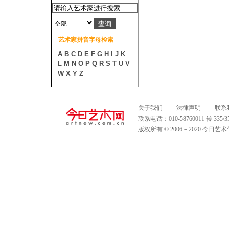
艺术家拼音字母检索
A
B
C
D
E
F
G
H
I
J
K
L
M
N
O
P
Q
R
S
T
U
V
W
X
Y
Z
关于我们
法律声明
联系
联系电话：010-58760011 转 335
版权所有 © 2006－2020 今日艺