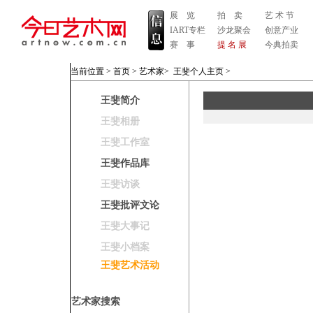
展 览
拍 卖
艺 术 节
IART专栏
沙龙聚会
创意产业
赛 事
提 名 展
今典拍卖
当前位置 >
首页
>
艺术家
>
王斐个人主页
>
王斐简介
王斐相册
王斐工作室
王斐作品库
王斐访谈
王斐批评文论
王斐大事记
王斐小档案
王斐艺术活动
艺术家搜索