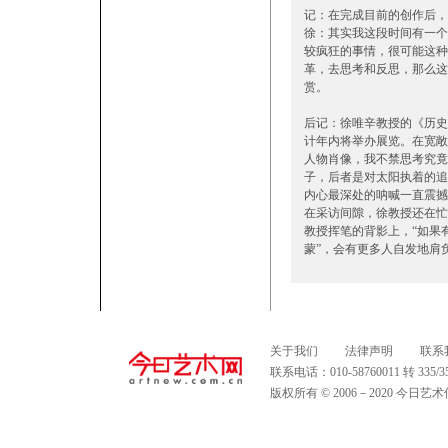
记：在完成目前的创作后，
徐：其实我这段时间有一个
较疯狂的事情，很可能这种
革，去思考和反思，那么这
赏。
后记：徐唯辛教授的《历史中
计年内将举办展览。在宽敞
人物肖像，我不禁思考究竟
子，后者是对太阳执着的追
内心最深处的呐喊一直震撼
在采访间隙，徐教授还在忙
教授挥笔的背影上，“如果
蒙”，会有更多人自发地肩
关于我们
法律声明
联系
联系电话：010-58760011 转 335
版权所有 © 2006－2020 今日艺