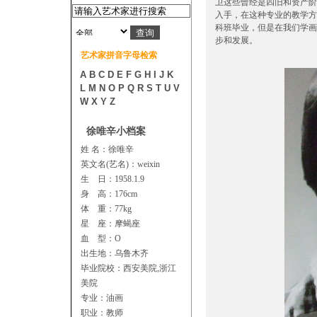
卫这些曾经是四旧和资产阶
入手，在这种专业的教学方
科班毕业，但是在我们学画
步和发展。
艺术家拼音字母检索
A
B
C
D
E
F
G
H
I
J
K
L
M
N
O
P
Q
R
S
T
U
V
W
X
Y
Z
徐唯辛小档案
姓 名：徐唯辛
英文名(艺名)：weixin
生 日：1958.1.9
身 高：176cm
体 重：77kg
星 座：摩蝎座
血 型：O
出生地：乌鲁木齐
毕业院校：西安美院,浙江
美院
专业：油画
职业：教师