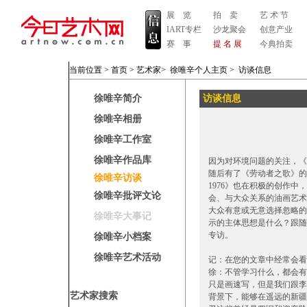
展 览
拍 卖
艺 术 节
IART专栏
沙龙聚会
创意产业
赛 事
提 名 展
今典拍卖
当前位置 >
首页
>
艺术家
>
徐唯辛个人主页
>
访谈信息
徐唯辛简介
访谈信息
徐唯辛相册
徐唯辛工作室
徐唯辛作品库
因为对环境问题的关注，《
随后有了《劳动者之歌》的
徐唯辛访谈
1976》也在积极的创作
徐唯辛批评文论
会、与大众关系的油画艺术
大众有意或无意选择忽略的题
徐唯辛大事记
示的主体思想是什么？跟随
专访。
徐唯辛小档案
徐唯辛艺术活动
记：在您的文章中经常会看
徐：不管学习什么，都会有
只是画速写，但是我们跟李
艺术家搜索
背景下，能够在遥远的新疆