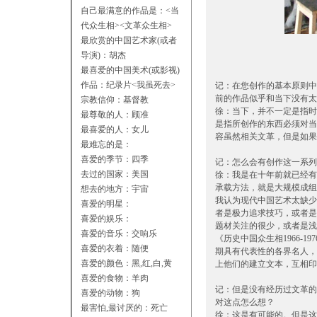
自己最满意的作品是：<当
代众生相><文革众生相>
最欣赏的中国艺术家(或者
导演)：胡杰
最喜爱的中国美术(或影视)
作品：纪录片<我虽死去>
记：在您创作的基本原则中
前的作品似乎和当下没有太大
宗教信仰：基督教
徐：当下，并不一定是指时
最尊敬的人：顾准
是指所创作的东西必须对当下
最喜爱的人：女儿
容虽然相关文革，但是如果
最难忘的是：
喜爱的季节：四季
记：怎么会有创作这一系列
去过的国家：美国
徐：我是在十年前就已经有
承载方法，就是大规模成组
想去的地方：宇宙
我认为现代中国艺术太缺少
喜爱的明星：
者是极力追求技巧，或者是
喜爱的娱乐：
题材关注的很少，或者是浅
喜爱的音乐：交响乐
《历史中国众生相1966-
喜爱的衣着：随便
期具有代表性的各界名人，
喜爱的颜色：黑,红,白,黄
上他们的建立文本，互相印
喜爱的食物：羊肉
记：但是没有经历过文革的
喜爱的动物：狗
对这点怎么想？
最害怕,最讨厌的：死亡
徐：这是有可能的。但是这