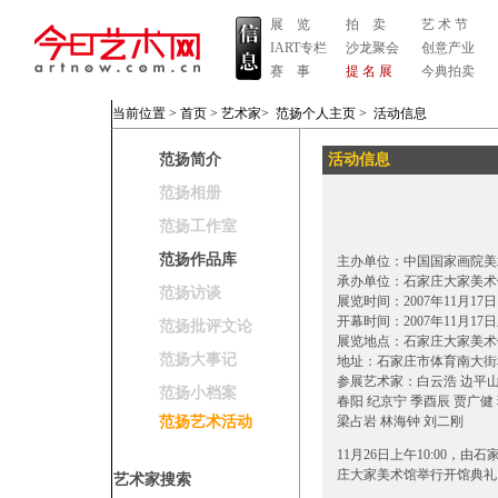
展 览
拍 卖
艺 术 节
IART专栏
沙龙聚会
创意产业
赛 事
提 名 展
今典拍卖
当前位置 >
首页
>
艺术家
>
范扬个人主页
>
活动信息
范扬简介
活动信息
范扬相册
范扬工作室
范扬作品库
主办单位：中国国家画院美
承办单位：石家庄大家美术
范扬访谈
展览时间：2007年11月17日
开幕时间：2007年11月17
范扬批评文论
展览地点：石家庄大家美术
范扬大事记
地址：石家庄市体育南大街
参展艺术家：白云浩 边平山 
范扬小档案
春阳 纪京宁 季酉辰 贾广健
范扬艺术活动
梁占岩 林海钟 刘二刚
11月26日上午10:00
庄大家美术馆举行开馆典礼，
艺术家搜索