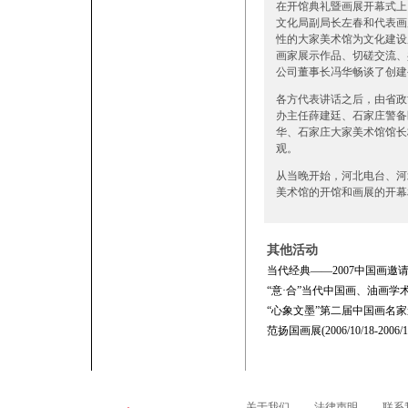
在开馆典礼暨画展开幕式上
文化局副局长左春和代表画
性的大家美术馆为文化建设
画家展示作品、切磋交流、
公司董事长冯华畅谈了创建
各方代表讲话之后，由省政
办主任薛建廷、石家庄警备
华、石家庄大家美术馆馆长
观。
从当晚开始，河北电台、河
美术馆的开馆和画展的开幕
其他活动
当代经典——2007中国画邀请展(200
“意·合”当代中国画、油画学术邀请展(2
“心象文墨”第二届中国画名家邀请展(2
范扬国画展(2006/10/18-2006/12
关于我们
法律声明
联系