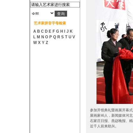
艺术家拼音字母检索
A
B
C
D
E
F
G
H
I
J
K
L
M
N
O
P
Q
R
S
T
U
V
W
X
Y
Z
参加开馆典礼暨画展开幕式
展画家46人，新闻媒体河
石家庄日报、燕赵晚报、精
近千人前来助兴。