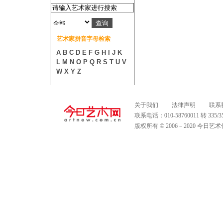
艺术家拼音字母检索
A
B
C
D
E
F
G
H
I
J
K
L
M
N
O
P
Q
R
S
T
U
V
W
X
Y
Z
关于我们
法律声明
联系
联系电话：010-58760011 转 335
版权所有 © 2006－2020 今日艺