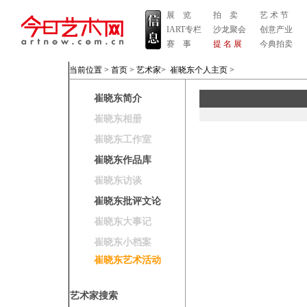
展 览
拍 卖
艺 术 节
IART专栏
沙龙聚会
创意产业
赛 事
提 名 展
今典拍卖
当前位置 >
首页
>
艺术家
>
崔晓东个人主页
>
崔晓东简介
崔晓东相册
崔晓东工作室
崔晓东作品库
崔晓东访谈
崔晓东批评文论
崔晓东大事记
崔晓东小档案
崔晓东艺术活动
艺术家搜索