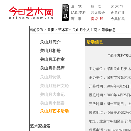
展 览
拍 卖
艺 术 节
IART专栏
沙龙聚会
创意产业
赛 事
提 名 展
今典拍卖
当前位置 >
首页
>
艺术家
>
关山月个人主页
>
活动信息
关山月简介
活动信息
关山月相册
“至于素朴”冷
关山月工作室
关山月作品库
主办单位：深圳关山月美术
关山月访谈
承办单位：深圳市紫苑艺术
关山月批评文论
开幕时间：2009年4月25日下
关山月大事记
展览时间：2009年 4月25日
关山月小档案
开放时间：周一至周日，上午10:
关山月艺术活动
展览地点：今日美术馆2号
地址：北京市朝阳区百子湾
艺术家搜索
联系电话：8610-58760600-1