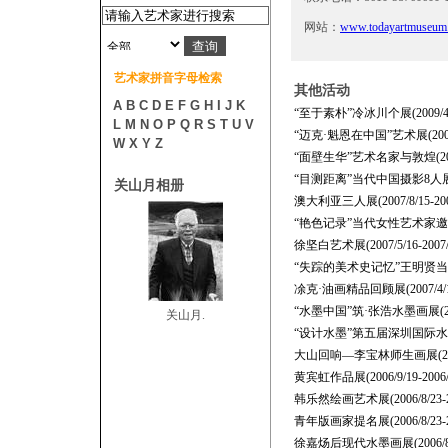
网站：
www.todayartmuseum
艺术家拼音字母检索
其他活动
A
B
C
D
E
F
G
H
I
J
K
“至于素朴”冷冰川个展(2009/4/25
L
M
N
O
P
Q
R
S
T
U
V
“迈克·魁恩在中国”艺术展(2008/2/
W
X
Y
Z
“面壁生华”艺术名家与敦煌(2008/1
“目测距离”当代中国摄影8人展(2007
关山月相册
澳大利亚三人展(2007/8/15-2007
“艳色记录”当代女性艺术家邀请展(20
徐坚白艺术展(2007/5/16-2007/5
“失踪的美术史记忆”王明贤当代艺术＋
凃克·油画精品回顾展(2007/4/18-
“水墨中国”筑·张浩水墨画展(2007/3
关山月.
“设计水墨”第五届深圳国际水墨画双年展
大山回响—李宝林师生画展(2006/10
黄宾虹作品展(2006/9/19-2006/1
韩乐然绘画艺术展(2006/8/23-20
青年版画家提名展(2006/8/23-20
徐嘉炀后现代水墨画展(2006/8/18