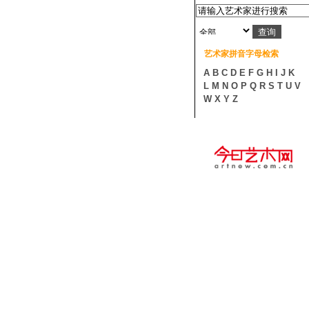
艺术家拼音字母检索
A
B
C
D
E
F
G
H
I
J
K
L
M
N
O
P
Q
R
S
T
U
V
W
X
Y
Z