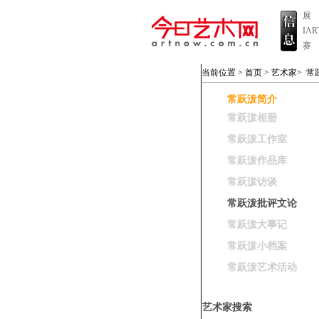
展
IA
赛
当前位置 >
首页
>
艺术家
>
常
常跃泼简介
常跃泼相册
常跃泼工作室
常跃泼作品库
常跃泼访谈
常跃泼批评文论
常跃泼大事记
常跃泼小档案
常跃泼艺术活动
艺术家搜索