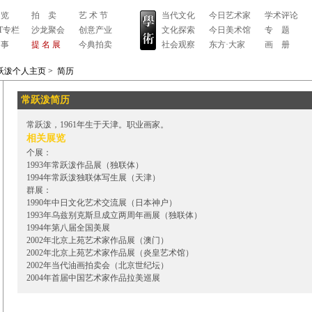
 览
拍 卖
艺 术 节
当代文化
今日艺术家
学术评论
RT专栏
沙龙聚会
创意产业
文化探索
今日美术馆
专 题
 事
提 名 展
今典拍卖
社会观察
东方·大家
画 册
跃泼个人主页
>
简历
常跃泼简历
常跃泼，1961年生于天津。职业画家。
相关展览
个展：
1993年常跃泼作品展（独联体）
1994年常跃泼独联体写生展（天津）
群展：
1990年中日文化艺术交流展（日本神户）
1993年乌兹别克斯旦成立两周年画展（独联体）
1994年第八届全国美展
2002年北京上苑艺术家作品展（澳门）
2002年北京上苑艺术家作品展（炎皇艺术馆）
2002年当代油画拍卖会（北京世纪坛）
2004年首届中国艺术家作品拉美巡展