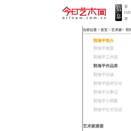
展
IA
赛
当前位置 >
首页
>
艺术家
>
郭
郭海平简介
郭海平相册
郭海平工作室
郭海平作品库
郭海平访谈
郭海平批评文论
郭海平大事记
郭海平小档案
郭海平艺术活动
艺术家搜索