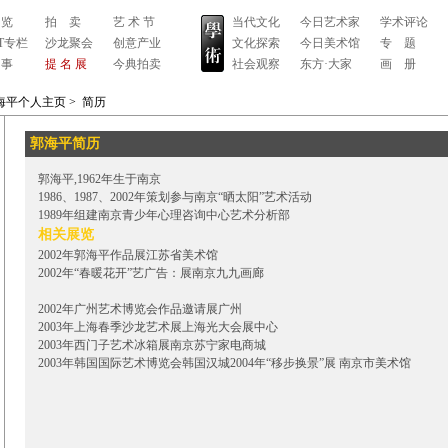
 览
拍 卖
艺 术 节
当代文化
今日艺术家
学术评论
RT专栏
沙龙聚会
创意产业
文化探索
今日美术馆
专 题
 事
提 名 展
今典拍卖
社会观察
东方·大家
画 册
海平个人主页
>
简历
郭海平简历
郭海平,1962年生于南京
1986、1987、2002年策划参与南京“晒太阳”艺术活动
1989年组建南京青少年心理咨询中心艺术分析部
相关展览
2002年郭海平作品展江苏省美术馆
2002年“春暖花开”艺广告：展南京九九画廊
2002年广州艺术博览会作品邀请展广州
2003年上海春季沙龙艺术展上海光大会展中心
2003年西门子艺术冰箱展南京苏宁家电商城
2003年韩国国际艺术博览会韩国汉城2004年“移步换景”展 南京市美术馆