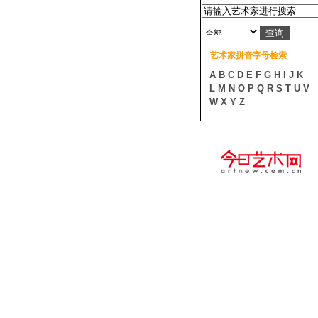
艺术家拼音字母检索
A
B
C
D
E
F
G
H
I
J
K
L
M
N
O
P
Q
R
S
T
U
V
W
X
Y
Z