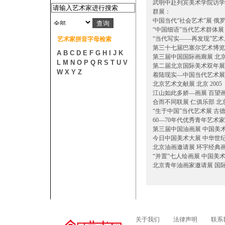
武明中赴列宾美术学院访学作
群展：
中国当代“社会艺术”展 俄罗
“中国细语”当代艺术群体展 奥
“当代写实——再发现”艺术展
艺术家拼音字母检索
第三十七届巴塞尔艺术博览会 
A
B
C
D
E
F
G
H
I
J
K
第三届中国国际画廊展 北京 
L
M
N
O
P
Q
R
S
T
U
V
第二届北京国际美术双年展—
W
X
Y
Z
着陆现实—中国当代艺术展 首
北京艺术文献展 北京 2005
江山如此多娇—画展 百望画廊
合而不同联展 仁俱乐部 北京 
“生于中国”当代艺术展 古德惠
60—70年代优秀青年艺术家提
第三届中国油画展 中国美术馆
今日中国美术大展 中华世纪坛
北京油画邀请展 环宇经典画廊
“并置”七人绘画展 中国美术馆
北京青年油画家邀请展 国际艺
关于我们
法律声明
联系