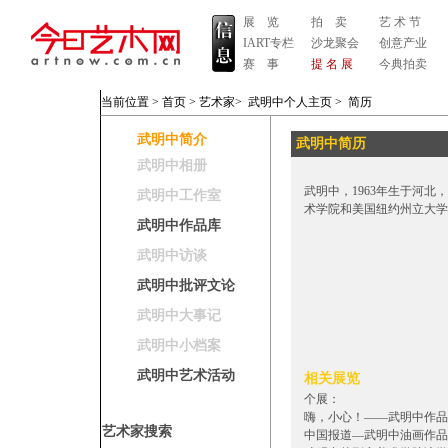
展 览
拍 卖
艺 术 节
IART专栏
沙龙聚会
创意产业
赛 事
提 名 展
今典拍卖
当前位置 >
首页
>
艺术家
>
武明中个人主页
>
简历
武明中简介
武明中简历
武明中相册
武明中，1963年生于河
武明中工作室
术学院和美国纽约州立大学
武明中作品库
武明中访谈
武明中批评文论
武明中大事记
武明中小档案
武明中艺术活动
相关展览
个展：
嗨，小心！——武明中作品展
艺术家搜索
中国报道—武明中油画作品展 