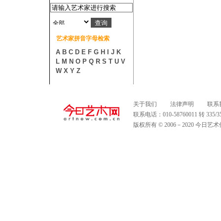
艺术家拼音字母检索
A
B
C
D
E
F
G
H
I
J
K
L
M
N
O
P
Q
R
S
T
U
V
W
X
Y
Z
关于我们
法律声明
联系
联系电话：010-58760011 转 335
版权所有 © 2006－2020 今日艺