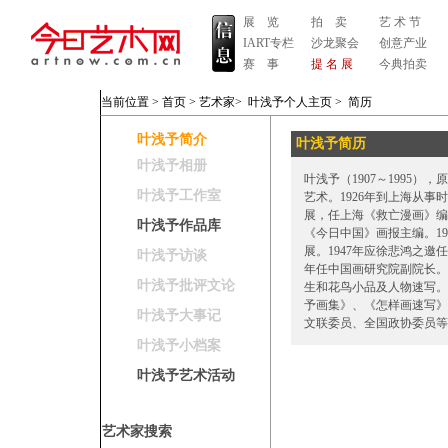
展 览
拍 卖
艺 术 节
IART专栏
沙龙聚会
创意产业
赛 事
提 名 展
今典拍卖
当前位置 >
首页
>
艺术家
>
叶浅予个人主页
>
简历
叶浅予简介
叶浅予简历
叶浅予相册
叶浅予（1907～1995
叶浅予工作室
艺术。1926年到上海从事
展，任上海《救亡漫画》编
叶浅予作品库
《今日中国》画报主编。19
展。1947年应徐悲鸿之邀
叶浅予访谈
年任中国画研究院副院长。
叶浅予批评文论
生和花鸟小品及人物速写。
予画集》、《怎样画速写》
叶浅予大事记
文联委员、全国政协委员等
叶浅予小档案
叶浅予艺术活动
艺术家搜索