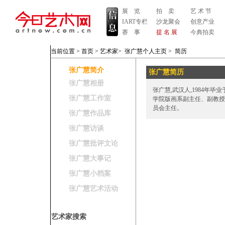
展 览
拍 卖
艺 术 节
IART专栏
沙龙聚会
创意产业
赛 事
提 名 展
今典拍卖
当前位置 >
首页
>
艺术家
>
张广慧个人主页
>
简历
张广慧简介
张广慧简历
张广慧相册
张广慧,武汉人,1984年
张广慧工作室
学院版画系副主任、副教授
员会主任。
张广慧作品库
张广慧访谈
张广慧批评文论
张广慧大事记
张广慧小档案
张广慧艺术活动
艺术家搜索