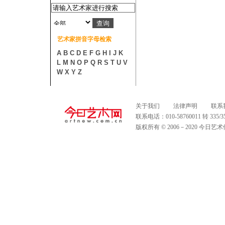
艺术家拼音字母检索
A
B
C
D
E
F
G
H
I
J
K
L
M
N
O
P
Q
R
S
T
U
V
W
X
Y
Z
关于我们
法律声明
联系
联系电话：010-58760011 转 335
版权所有 © 2006－2020 今日艺