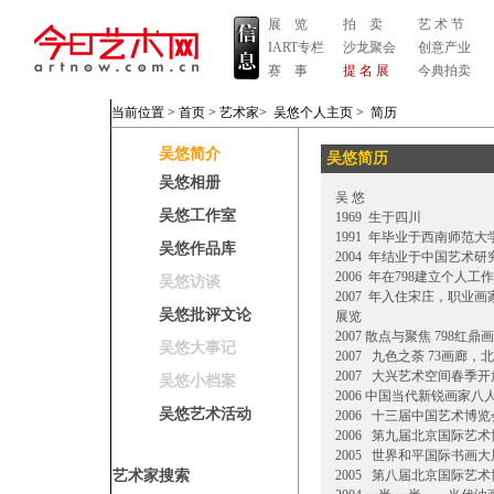
展 览
拍 卖
艺 术 节
IART专栏
沙龙聚会
创意产业
赛 事
提 名 展
今典拍卖
当前位置 >
首页
>
艺术家
>
吴悠个人主页
>
简历
吴悠简介
吴悠简历
吴悠相册
吴 悠
吴悠工作室
1969 生于四川
1991 年毕业于西南师范
吴悠作品库
2004 年结业于中国艺术
2006 年在798建立个人工
吴悠访谈
2007 年入住宋庄，职业画
吴悠批评文论
展览
2007 散点与聚焦 798红鼎
吴悠大事记
2007 九色之荼 73画廊，
2007 大兴艺术空间春季开
吴悠小档案
2006 中国当代新锐画家八
吴悠艺术活动
2006 十三届中国艺术博
2006 第九届北京国际艺
2005 世界和平国际书
艺术家搜索
2005 第八届北京国际艺