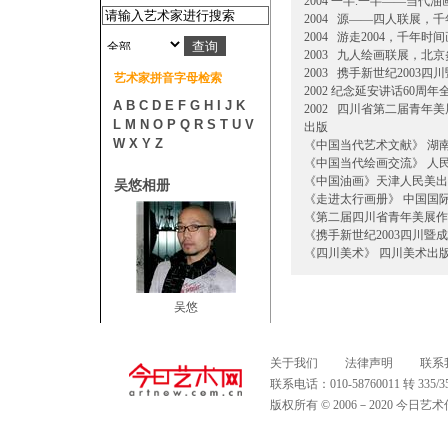
2004 一半.一半——当
2004 源——四人联展，
2004 游走2004，千年时
2003 九人绘画联展，北
2003 携手新世纪2003
艺术家拼音字母检索
2002 纪念延安讲话60周
A
B
C
D
E
F
G
H
I
J
K
2002 四川省第二届青年
L
M
N
O
P
Q
R
S
T
U
V
出版
W
X
Y
Z
《中国当代艺术文献》 湖
《中国当代绘画交流》 人
《中国油画》天津人民美出
吴悠相册
《走进太行画册》 中国国
《第二届四川省青年美展作
《携手新世纪2003四川暨
《四川美术》 四川美术出
吴悠
关于我们
法律声明
联系
联系电话：010-58760011 转 335
版权所有 © 2006－2020 今日艺