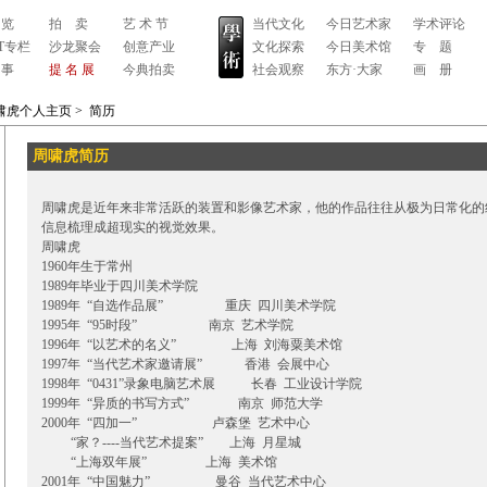
 览
拍 卖
艺 术 节
当代文化
今日艺术家
学术评论
RT专栏
沙龙聚会
创意产业
文化探索
今日美术馆
专 题
 事
提 名 展
今典拍卖
社会观察
东方·大家
画 册
啸虎个人主页
>
简历
周啸虎简历
周啸虎是近年来非常活跃的装置和影像艺术家，他的作品往往从极为日常化的
信息梳理成超现实的视觉效果。
周啸虎
1960年生于常州
1989年毕业于四川美术学院
1989年 “自选作品展” 重庆 四川美术学院
1995年 “95时段” 南京 艺术学院
1996年 “以艺术的名义” 上海 刘海粟美术馆
1997年 “当代艺术家邀请展” 香港 会展中心
1998年 “0431”录象电脑艺术展 长春 工业设计学院
1999年 “异质的书写方式” 南京 师范大学
2000年 “四加一” 卢森堡 艺术中心
“家？----当代艺术提案” 上海 月星城
“上海双年展” 上海 美术馆
2001年 “中国魅力” 曼谷 当代艺术中心