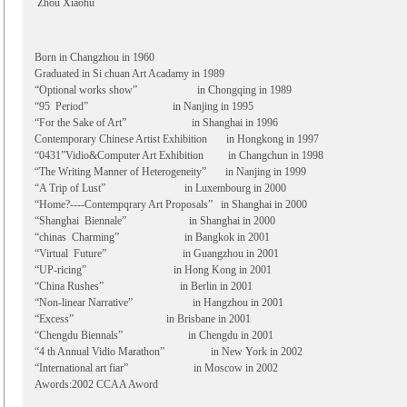
Zhou Xiaohu
Born in Changzhou in 1960
Graduated in Si chuan Art Acadamy in 1989
“Optional works show” in Chongqing in 1989
“95 Period” in Nanjing in 1995
“For the Sake of Art” in Shanghai in 1996
Contemporary Chinese Artist Exhibition in Hongkong in 1997
“0431”Vidio&Computer Art Exhibition in Changchun in 1998
“The Writing Manner of Heterogeneity” in Nanjing in 1999
“A Trip of Lust” in Luxembourg in 2000
“Home?----Contempqrary Art Proposals” in Shanghai in 2000
“Shanghai Biennale” in Shanghai in 2000
“chinas Charming” in Bangkok in 2001
“Virtual Future” in Guangzhou in 2001
“UP-ricing” in Hong Kong in 2001
“China Rushes” in Berlin in 2001
“Non-linear Narrative” in Hangzhou in 2001
“Excess” in Brisbane in 2001
“Chengdu Biennals” in Chengdu in 2001
“4 th Annual Vidio Marathon” in New York in 2002
“International art fiar” in Moscow in 2002
Awords:2002 CCAA Aword