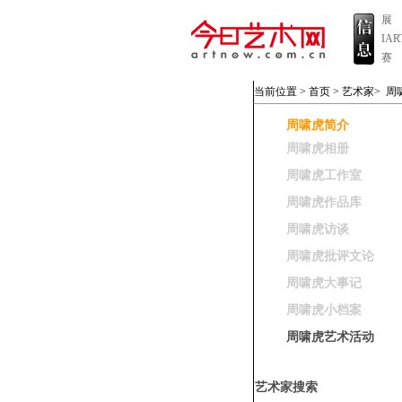
展
IA
赛
当前位置 >
首页
>
艺术家
>
周
周啸虎简介
周啸虎相册
周啸虎工作室
周啸虎作品库
周啸虎访谈
周啸虎批评文论
周啸虎大事记
周啸虎小档案
周啸虎艺术活动
艺术家搜索