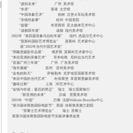
“虚拟未来” 广州 美术馆
“米变” 香港 太空馆
“中国录象艺术” 柏林 汉堡火车站美术馆
“非线性叙事” 杭州 中国美院
“超载” 布里斯班 亚太媒体艺术中心
“成都双年展” 成都 现代美术馆
2002年 “第四届录象马拉松年展” 纽约 杰诺尔艺术中心
“莫斯科国际艺术博览会” 莫斯科 艺术家中心
获“2002年当代中国艺术奖”
“周啸虎摄影作品展” 俄罗斯 莫斯科艺术家中心
“来自亚洲的录像艺术” 哥本哈根 尼科拉当代艺术
“首届广州三年展” 广州 广东美术馆
“海市蜃楼” 苏州 苏州美术馆
“金色的秋天” 萨格勒布 克罗地亚国家美术馆
“来自中国的当代艺术” 杜依斯堡 库普斯墨赫美术馆
“趣味过剩” 上海 3H艺术中心
“金钱与价值：最后的禁忌” 瑞士 瑞士国家银行
“新亚洲的未来” 汉城 宽熏美术馆
2003年 “中国” 巴黎 法国Wallonie-Bruxelles中心
“第36届休斯敦国际电影节” 美国 休斯敦美雅兰剧院
“苏黎士艺术博览会” 瑞士 苏黎士
获第36届休斯敦国际电影节实验录像类金奖