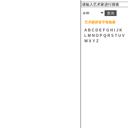
艺术家拼音字母检索
A
B
C
D
E
F
G
H
I
J
K
L
M
N
O
P
Q
R
S
T
U
V
W
X
Y
Z