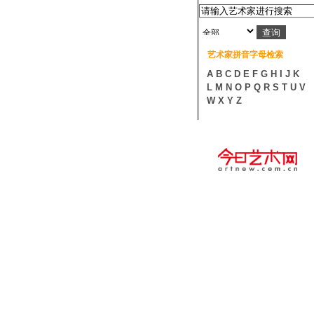
艺术家拼音字母检索
A
B
C
D
E
F
G
H
I
J
K
L
M
N
O
P
Q
R
S
T
U
V
W
X
Y
Z