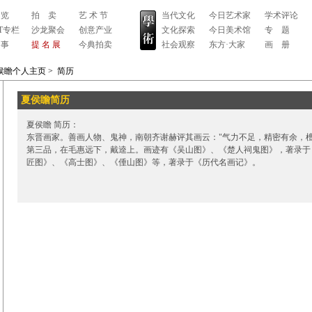
 览
拍 卖
艺 术 节
当代文化
今日艺术家
学术评论
RT专栏
沙龙聚会
创意产业
文化探索
今日美术馆
专 题
 事
提 名 展
今典拍卖
社会观察
东方·大家
画 册
侯瞻个人主页
>
简历
夏侯瞻简历
夏侯瞻 简历：
东晋画家。善画人物、鬼神，南朝齐谢赫评其画云："气力不足，精密有余，檀
第三品，在毛惠远下，戴逵上。画迹有《吴山图》、《楚人祠鬼图》，著录于
匠图》、《高士图》、《倕山图》等，著录于《历代名画记》。