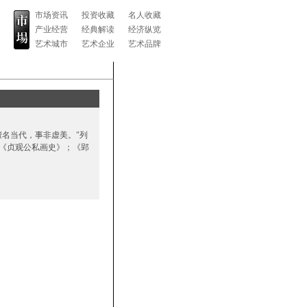
市场资讯
投资收藏
名人收藏
产业经营
经典解读
经济纵览
艺术城市
艺术企业
艺术品牌
名当代，事非虚美。"列
《贞观公私画史》；《郢