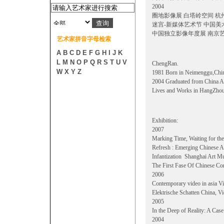
2004
圈地影像展 白塔岭空间 杭
迷宫-新媒体艺术节 中国美
中国独立影像年度展 南京艺
艺术家拼音字母检索
A
B
C
D
E
F
G
H
I
J
K
L
M
N
O
P
Q
R
S
T
U
V
ChengRan.
W
X
Y
Z
1981 Born in Neimenggu,Chi
2004 Graduated from China 
Lives and Works in HangZhou
Exhibition:
2007
Marking Time, Waiting for the
Refresh : Emerging Chinese 
Infantization Shanghai Art 
The First Fase Of Chinese Co
2006
Contemporary video in asia 
Elektrische Schatten China, 
2005
In the Deep of Reality: A Ca
2004