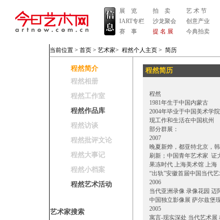
展 览
拍 卖
艺 术 节
IART专栏
沙龙聚会
创意产业
赛 事
提 名 展
今典拍卖
当前位置 >
首页
>
艺术家
>
程然个人主页
>
简历
程然简介
程然简历
程然相册
程然
程然工作室
1981年生于中国内蒙古
程然作品库
2004年毕业于中国美术学
现工作和生活在中国杭州
程然访谈
部分群展：
2007
程然批评文论
晚夏新烨，都亚特北京，韩
程然大事记
刷新；中国青年艺术家 证
果冻时代 上海美术馆 上海
程然小档案
“出轨”安徽首届中国当代艺
2006
程然艺术活动
当代亚洲录像 录像花园 迈
中国独立影像展 萨尔兹堡
2005
艺术家搜索
寓言-现实深处 当代艺术展