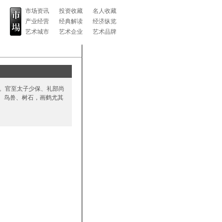
市场资讯
投资收藏
名人收藏
产业经营
经典解读
经济纵览
艺术城市
艺术企业
艺术品牌
孙。官至太子少保、礼部尚
、鸟兽、树石，画鹤尤其