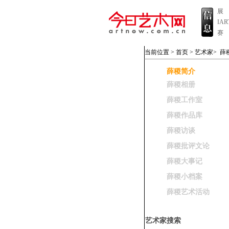
展
IA
赛
当前位置 >
首页
>
艺术家
>
薛
薛稷简介
薛稷相册
薛稷工作室
薛稷作品库
薛稷访谈
薛稷批评文论
薛稷大事记
薛稷小档案
薛稷艺术活动
艺术家搜索