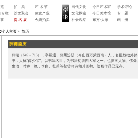
 览
拍 卖
艺 术 节
当代文化
今日艺术家
学术评论
RT专栏
沙龙聚会
创意产业
文化探索
今日美术馆
专 题
 事
提 名 展
今典拍卖
社会观察
东方·大家
画 册
稷个人主页
>
简历
薛稷简历
薛稷（649－713），字嗣通，蒲州汾阴（今山西万荣西南）人，名臣魏徵外
书，人称“薛少保”。以书法名世，为书法初唐四大家之一。也擅画人物、佛像
生动，时称一绝，李白、杜甫等都曾吟诗颂其画鹤。绘画作品已无存。