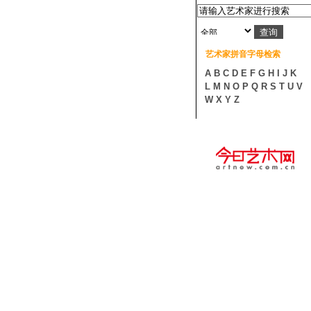
艺术家拼音字母检索
A
B
C
D
E
F
G
H
I
J
K
L
M
N
O
P
Q
R
S
T
U
V
W
X
Y
Z