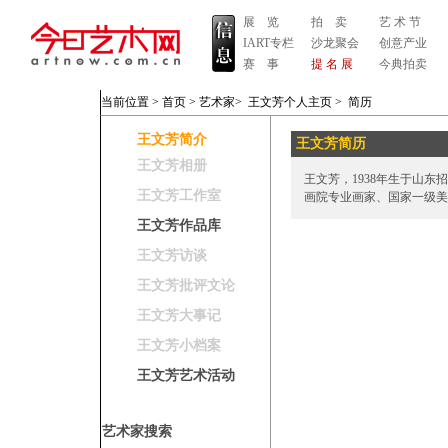
展 览
拍 卖
艺 术 节
IART专栏
沙龙聚会
创意产业
赛 事
提 名 展
今典拍卖
当前位置 >
首页
>
艺术家
>
王文芳个人主页
>
简历
王文芳简介
王文芳简历
王文芳相册
王文芳，1938年生于山东
王文芳工作室
画院专业画家、国家一级美
王文芳作品库
王文芳访谈
王文芳批评文论
王文芳大事记
王文芳小档案
王文芳艺术活动
艺术家搜索