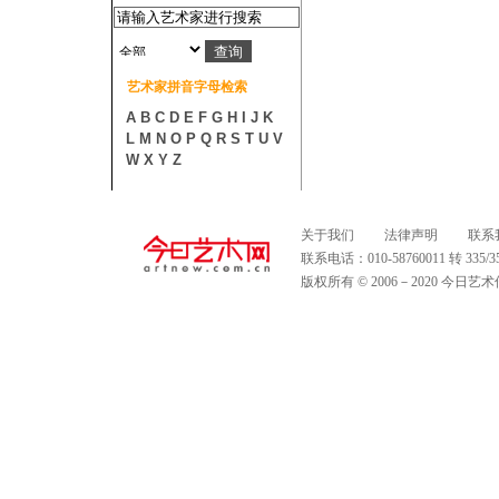
艺术家拼音字母检索
A
B
C
D
E
F
G
H
I
J
K
L
M
N
O
P
Q
R
S
T
U
V
W
X
Y
Z
关于我们
法律声明
联系
联系电话：010-58760011 转 335
版权所有 © 2006－2020 今日艺