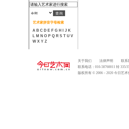
艺术家拼音字母检索
A
B
C
D
E
F
G
H
I
J
K
L
M
N
O
P
Q
R
S
T
U
V
W
X
Y
Z
关于我们
法律声明
联系
联系电话：010-58760011 转 335
版权所有 © 2006－2020 今日艺