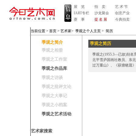
展 览
拍 卖
艺 术 节
IART专栏
沙龙聚会
创意产业
赛 事
提 名 展
今典拍卖
当前位置 >
首页
>
艺术家
>
季观之个人主页
>
简历
季观之简介
季观之简历
季观之相册
季观之(1955.3—已故
季观之工作室
北平雪庐国画社教员、东北
过万重山》、《获塘晓晨》
季观之作品库
季观之访谈
季观之批评文论
季观之大事记
季观之小档案
季观之艺术活动
艺术家搜索