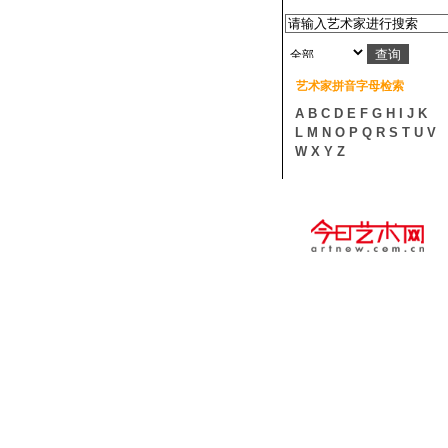
艺术家拼音字母检索
A
B
C
D
E
F
G
H
I
J
K
L
M
N
O
P
Q
R
S
T
U
V
W
X
Y
Z