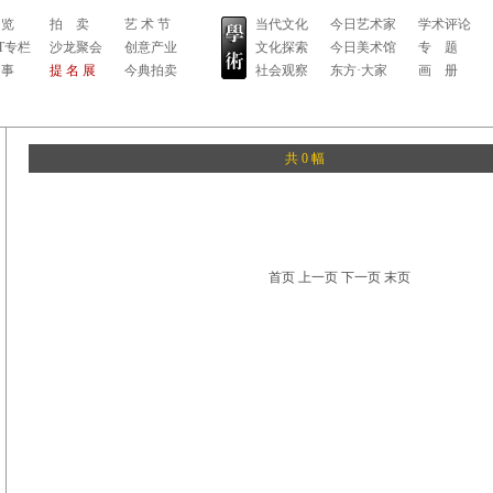
 览
拍 卖
艺 术 节
当代文化
今日艺术家
学术评论
RT专栏
沙龙聚会
创意产业
文化探索
今日美术馆
专 题
 事
提 名 展
今典拍卖
社会观察
东方·大家
画 册
共 0 幅
首页 上一页 下一页 末页