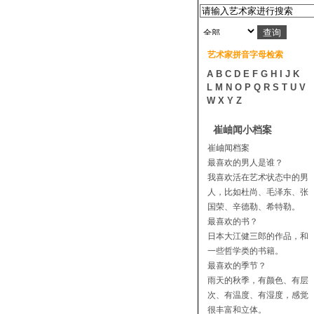
艺术家拼音字母检索
A
B
C
D
E
F
G
H
I
J
K
L
M
N
O
P
Q
R
S
T
U
V
W
X
Y
Z
崔岫闻小档案
崔岫闻档案
最喜欢的男人是谁？
我喜欢活在艺术状态中的男
人，比如杜尚、毛泽东、张
国荣、辛德勒、希特勒。
最喜欢的书？
日本大江健三郎的作品，和
一些哲学类的书籍。
最喜欢的季节？
雨天的秋季，有颜色、有层
次、有温度、有湿度，感觉
很丰富和立体。