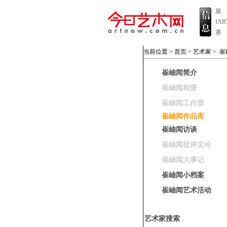
展
IA
赛
当前位置 >
首页
>
艺术家
>
崔
崔岫闻简介
崔岫闻相册
崔岫闻工作室
崔岫闻作品库
崔岫闻访谈
崔岫闻批评文论
崔岫闻大事记
崔岫闻小档案
崔岫闻艺术活动
艺术家搜索