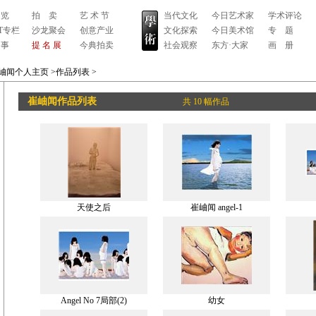
 览
拍 卖
艺 术 节
当代文化
今日艺术家
学术评论
RT专栏
沙龙聚会
创意产业
文化探索
今日美术馆
专 题
 事
提 名 展
今典拍卖
社会观察
东方·大家
画 册
岫闻个人主页
>作品列表
>
崔岫闻作品列表
共 10 幅作品
天使之后
崔岫闻 angel-1
Angel No 7局部(2)
幼女