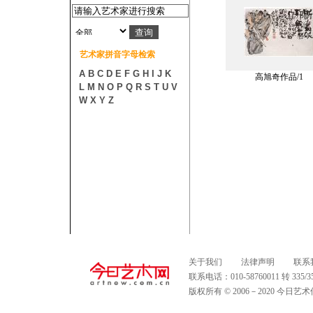
艺术家拼音字母检索
A
B
C
D
E
F
G
H
I
J
K
高旭奇作品/1
L
M
N
O
P
Q
R
S
T
U
V
W
X
Y
Z
关于我们
法律声明
联系
联系电话：010-58760011 转 335
版权所有 © 2006－2020 今日艺