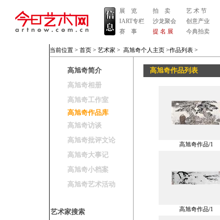
展 览
拍 卖
艺 术 节
IART专栏
沙龙聚会
创意产业
赛 事
提 名 展
今典拍卖
当前位置 >
首页
>
艺术家
>
高旭奇个人主页
>作品列表
>
高旭奇简介
高旭奇作品列表
高旭奇相册
高旭奇工作室
高旭奇作品库
高旭奇访谈
高旭奇批评文论
高旭奇作品/1
高旭奇大事记
高旭奇小档案
高旭奇艺术活动
高旭奇作品/1
艺术家搜索