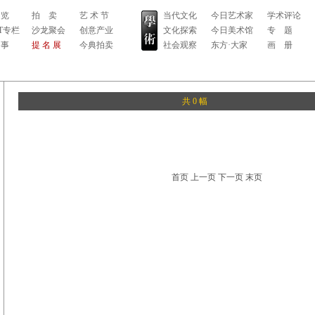
 览
拍 卖
艺 术 节
当代文化
今日艺术家
学术评论
RT专栏
沙龙聚会
创意产业
文化探索
今日美术馆
专 题
 事
提 名 展
今典拍卖
社会观察
东方·大家
画 册
共 0 幅
首页 上一页 下一页 末页