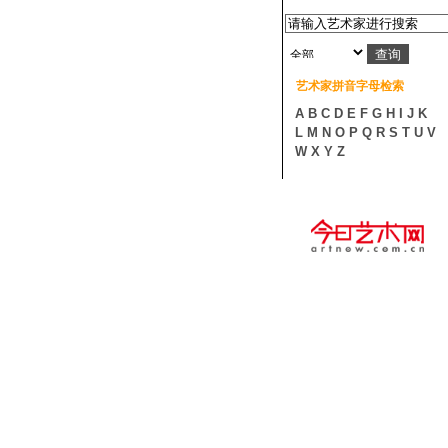
艺术家拼音字母检索
A
B
C
D
E
F
G
H
I
J
K
L
M
N
O
P
Q
R
S
T
U
V
W
X
Y
Z