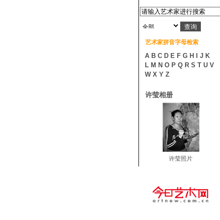
艺术家拼音字母检索
A
B
C
D
E
F
G
H
I
J
K
L
M
N
O
P
Q
R
S
T
U
V
W
X
Y
Z
许莹相册
许莹照片