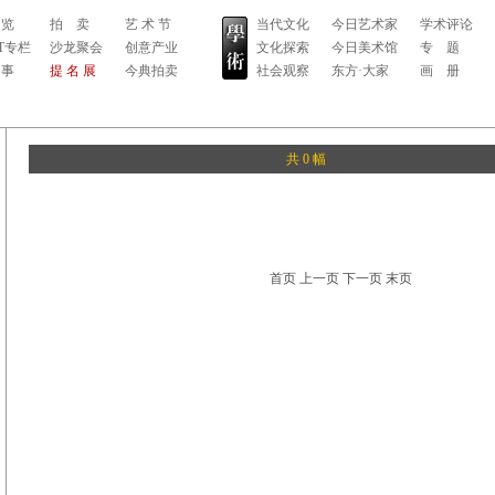
 览
拍 卖
艺 术 节
当代文化
今日艺术家
学术评论
RT专栏
沙龙聚会
创意产业
文化探索
今日美术馆
专 题
 事
提 名 展
今典拍卖
社会观察
东方·大家
画 册
共 0 幅
首页 上一页 下一页 末页