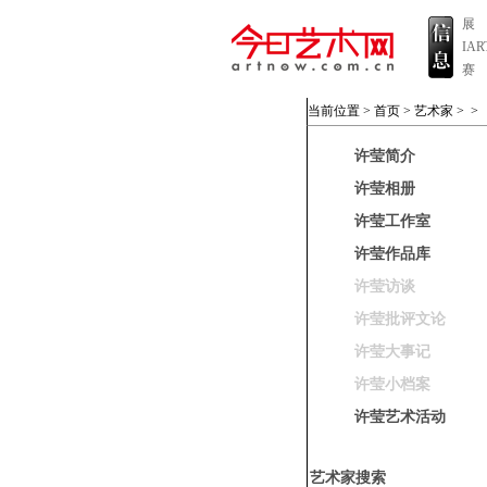
展
IA
赛
当前位置 >
首页
>
艺术家
>
>
许莹简介
许莹相册
许莹工作室
许莹作品库
许莹访谈
许莹批评文论
许莹大事记
许莹小档案
许莹艺术活动
艺术家搜索