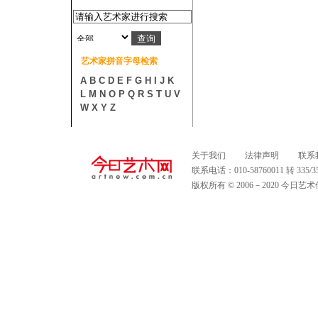
艺术家拼音字母检索
A
B
C
D
E
F
G
H
I
J
K
L
M
N
O
P
Q
R
S
T
U
V
W
X
Y
Z
关于我们
法律声明
联系
联系电话：010-58760011 转 335
版权所有 © 2006－2020 今日艺