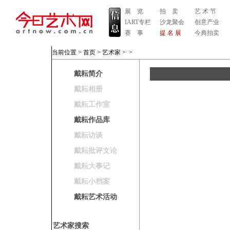
展 览
拍 卖
艺 术 节
IART专栏
沙龙聚会
创意产业
赛 事
提 名 展
今典拍卖
当前位置 >
首页
>
艺术家
>
>
戴耘简介
戴耘相册
戴耘工作室
戴耘作品库
戴耘访谈
戴耘批评文论
戴耘大事记
戴耘小档案
戴耘艺术活动
艺术家搜索