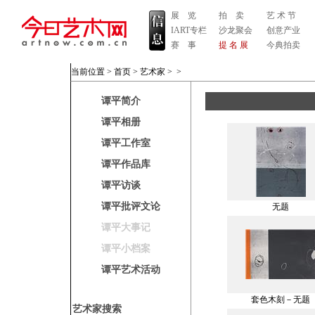
展 览
拍 卖
艺 术 节
IART专栏
沙龙聚会
创意产业
赛 事
提 名 展
今典拍卖
当前位置 >
首页
>
艺术家
>
>
谭平简介
谭平相册
谭平工作室
谭平作品库
谭平访谈
谭平批评文论
无题
谭平大事记
谭平小档案
谭平艺术活动
套色木刻－无题
艺术家搜索