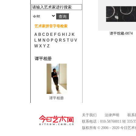
艺术家拼音字母检索
谭平馆藏-0074
A
B
C
D
E
F
G
H
I
J
K
L
M
N
O
P
Q
R
S
T
U
V
W
X
Y
Z
谭平相册
谭平相册
关于我们
法律声明
联系
联系电话：010-58760011 转 335
版权所有 © 2006－2020 今日艺