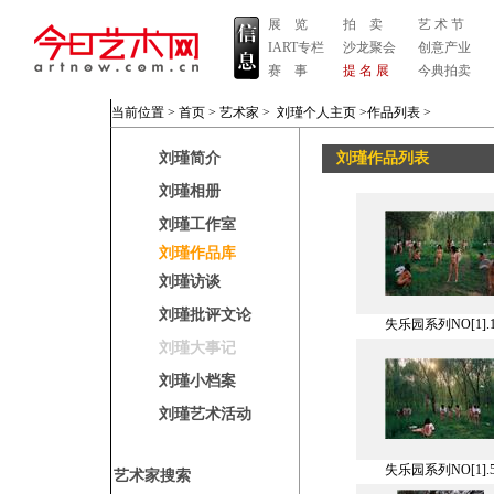
展 览
拍 卖
艺 术 节
IART专栏
沙龙聚会
创意产业
赛 事
提 名 展
今典拍卖
当前位置 >
首页
>
艺术家
>
刘瑾个人主页
>作品列表
>
刘瑾简介
刘瑾作品列表
刘瑾相册
刘瑾工作室
刘瑾作品库
刘瑾访谈
刘瑾批评文论
失乐园系列NO[1].
刘瑾大事记
刘瑾小档案
刘瑾艺术活动
失乐园系列NO[1].
艺术家搜索