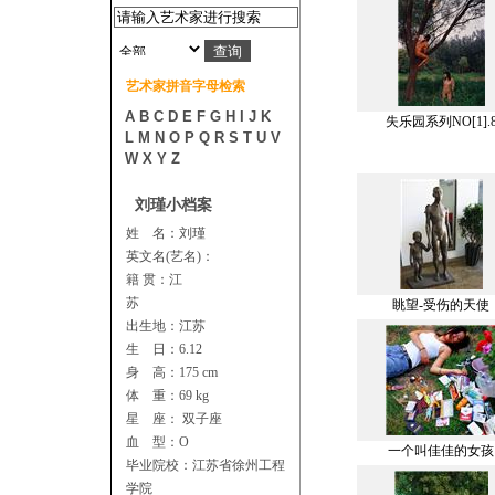
艺术家拼音字母检索
A
B
C
D
E
F
G
H
I
J
K
失乐园系列NO[1].
L
M
N
O
P
Q
R
S
T
U
V
W
X
Y
Z
刘瑾小档案
姓 名：刘瑾
英文名(艺名)：
籍 贯：江
苏
眺望-受伤的天使
出生地：江苏
生 日：6.12
身 高：175 cm
体 重：69 kg
星 座： 双子座
血 型：O
一个叫佳佳的女孩
毕业院校：江苏省徐州工程
学院