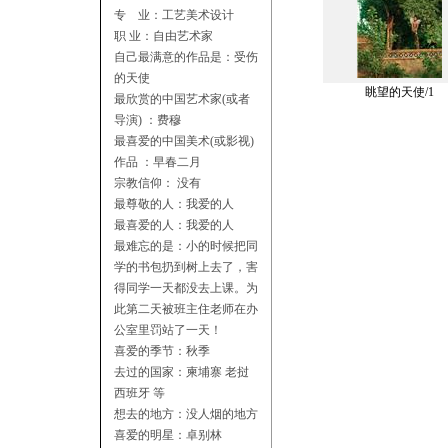
专 业：工艺美术设计
职 业：自由艺术家
自己最满意的作品是：受伤
的天使
眺望的天使/1
最欣赏的中国艺术家(或者
导演) ：费穆
最喜爱的中国美术(或影视)
作品 ：早春二月
宗教信仰： 没有
最尊敬的人：我爱的人
最喜爱的人：我爱的人
最难忘的是：小的时候把同
学的书包扔到树上去了，害
得同学一天都没去上课。为
此第二天被班主住老师在办
公室里罚站了一天！
喜爱的季节：秋季
去过的国家：柬埔寨 老挝
西班牙 等
想去的地方：没人烟的地方
喜爱的明星：卓别林