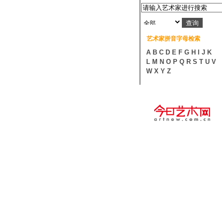
艺术家拼音字母检索
A
B
C
D
E
F
G
H
I
J
K
L
M
N
O
P
Q
R
S
T
U
V
W
X
Y
Z