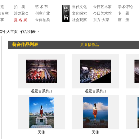
 览
拍 卖
艺 术 节
当代文化
今日艺术家
学术评论
RT专栏
沙龙聚会
创意产业
文化探索
今日美术馆
专 题
 事
提 名 展
今典拍卖
社会观察
东方·大家
画 册
奋个人主页
>作品列表
>
翁奋作品列表
共 6 幅作品
观景台系列/1
观景台系列/1
天使
天使