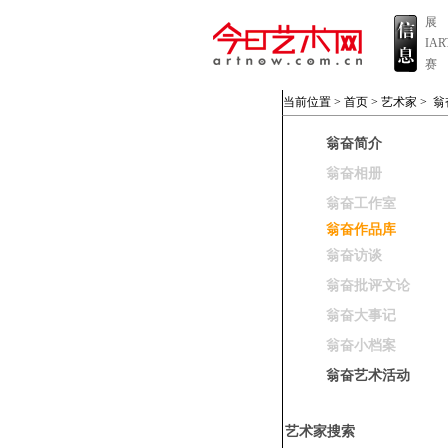
展
IA
赛
当前位置 >
首页
>
艺术家
>
翁
翁奋简介
翁奋相册
翁奋工作室
翁奋作品库
翁奋访谈
翁奋批评文论
翁奋大事记
翁奋小档案
翁奋艺术活动
艺术家搜索